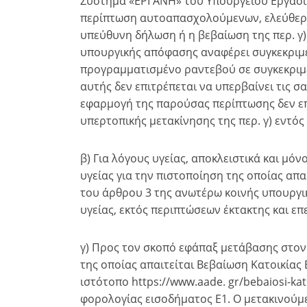
Σύστημα «ΕΡΓΑΝΗ» του Υπουργείου Εργασία
περίπτωση αυτοαπασχολούμενων, ελεύθερω
υπεύθυνη δήλωση ή η βεβαίωση της περ. γ)
υπουργικής απόφασης αναφέρει συγκεκριμέν
προγραμματισμένο ραντεβού σε συγκεκριμέ
αυτής δεν επιτρέπεται να υπερβαίνει τις σ
εφαρμογή της παρούσας περίπτωσης δεν επ
υπερτοπικής μετακίνησης της περ. γ) εντό
β) Για λόγους υγείας, αποκλειστικά και μ
υγείας για την πιστοποίηση της οποίας απα
του άρθρου 3 της ανωτέρω κοινής υπουργι
υγείας, εκτός περιπτώσεων έκτακτης και επ
γ) Προς τον σκοπό εφάπαξ μετάβασης στον 
της οποίας απαιτείται Βεβαίωση Κατοικίας
ιστότοπο https://www.aade. gr/bebaiosi-kato
φορολογίας εισοδήματος Ε1. Ο μετακινούμ