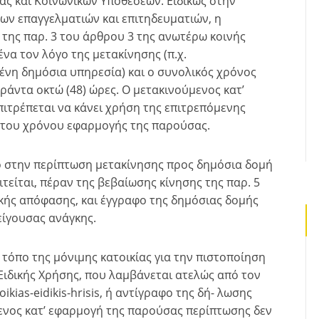
ς και Κοινωνικών Υποθέσεων. Ειδικώς στην
ν επαγγελματιών και επιτηδευματιών, η
 της παρ. 3 του άρθρου 3 της ανωτέρω κοινής
α τον λόγο της μετακίνησης (π.χ.
νη δημόσια υπηρεσία) και ο συνολικός χρόνος
αράντα οκτώ (48) ώρες. Ο μετακινούμενος κατ’
ιτρέπεται να κάνει χρήση της επιτρεπόμενης
ς του χρόνου εφαρμογής της παρούσας.
όνο στην περίπτωση μετακίνησης προς δημόσια δομή
ιτείται, πέραν της βεβαίωσης κίνησης της παρ. 5
κής απόφασης, και έγγραφο της δημόσιας δομής
είγουσας ανάγκης.
τόπο της μόνιμης κατοικίας για την πιστοποίηση
 Ειδικής Χρήσης, που λαμβάνεται ατελώς από τον
ikias-eidikis-hrisis, ή αντίγραφο της δή- λωσης
ενος κατ’ εφαρμογή της παρούσας περίπτωσης δεν