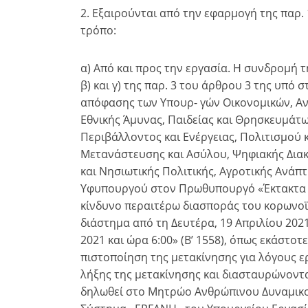
2. Εξαιρούνται από την εφαρμογή της παρ. 
τρόπο:
α) Aπό και προς την εργασία. Η συνδρομή τ
β) και γ) της παρ. 3 του άρθρου 3 της υπό σ
απόφασης των Υπουρ- γών Οικονομικών, Αν
Εθνικής Άμυνας, Παιδείας και Θρησκευμάτω
Περιβάλλοντος και Ενέργειας, Πολιτισμού 
Μετανάστευσης και Ασύλου, Ψηφιακής Δια
και Νησιωτικής Πολιτικής, Αγροτικής Ανάπτ
Υφυπουργού στον Πρωθυπουργό «Έκτακτα μ
κίνδυνο περαιτέρω διασποράς του κορωνοϊο
διάστημα από τη Δευτέρα, 19 Απριλίου 2021 
2021 και ώρα 6:00» (Β’ 1558), όπως εκάστο
πιστοποίηση της μετακίνησης για λόγους ε
λήξης της μετακίνησης και διασταυρώνοντα
δηλωθεί στο Μητρώο Ανθρώπινου Δυναμικο