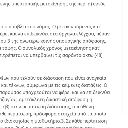
μενης υπερτοπικής μετακίνησης της περ. α) εντός
που προβλέπει ο νόμος. Ο μετακινούμενος κατ’
ει και να επιδεικνύει στα όργανα ελέγχου, πέραν
ρου 3 της ανωτέρω κοινής υπουργικής απόφασης,
α ταφής. Ο συνολικός χρόνος μετακίνησης κατ’
τρέπεται να υπερβαίνει τις σαράντα οκτώ (48)
νέων που τελούν σε διάσταση που είναι αναγκαία
και τέκνων, σύμφωνα με τις κείμενες διατάξεις. Ο
παρούσας υποχρεούται να φέρει και να επιδεικνύει
ιαζυγίου, αμετάκλητη δικαστική απόφαση ή
 εβ) στην περίπτωση διάστασης, υπεύθυνη
ε κάθε περίπτωση, πρόσφορα στοιχεία από τα οποία
λο ιδιοκτησίας ή μισθωτήριο.3. Σε κάθε περίπτωση