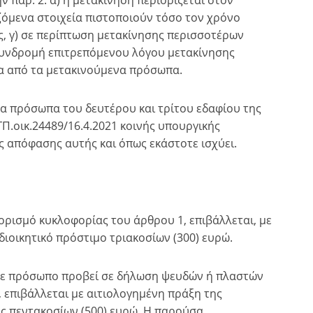
 παρ. 2: α) η μετακίνηση περιορίζεται στον
ζόμενα στοιχεία πιστοποιούν τόσο τον χρόνο
, γ) σε περίπτωση μετακίνησης περισσοτέρων
συνδρομή επιτρεπόμενου λόγου μετακίνησης
α από τα μετακινούμενα πρόσωπα.
α πρόσωπα του δευτέρου και τρίτου εδαφίου της
ΓΠ.οικ.24489/16.4.2021 κοινής υπουργικής
 απόφασης αυτής και όπως εκάστοτε ισχύει.
ορισμό κυκλοφορίας του άρθρου 1, επιβάλλεται, με
διοικητικό πρόστιμο τριακοσίων (300) ευρώ.
οτε πρόσωπο προβεί σε δήλωση ψευδών ή πλαστών
 επιβάλλεται με αιτιολογημένη πράξη της
υς πεντακοσίων (500) ευρώ. Η παρούσα