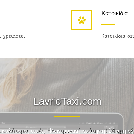
Κατοικίδια
ν χρειαστεί
Κατοικίδια κα
LavrioTaxi.com
 καλύτερες τιμές, Ηλεκτρονική κράτηση! 24ωρη εξυ