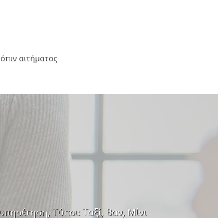
τόπιν αιτήματος
πηρέτηση, Τύποι: Ταξί, Βαν, Μίνι